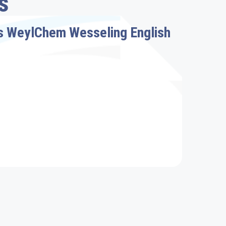
s
ns WeylChem Wesseling English