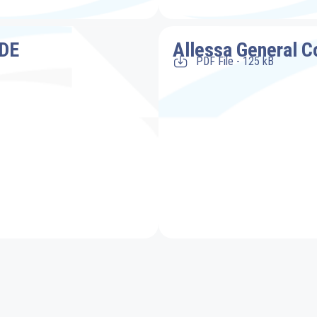
 DE
Allessa General C
PDF File - 125 kB