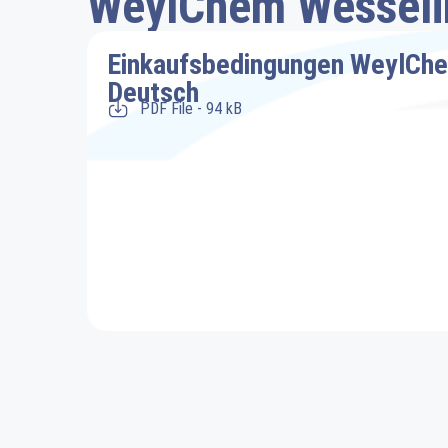
WeylChem Wesselin
Einkaufsbedingungen WeylCh
Deutsch
PDF File - 94 kB