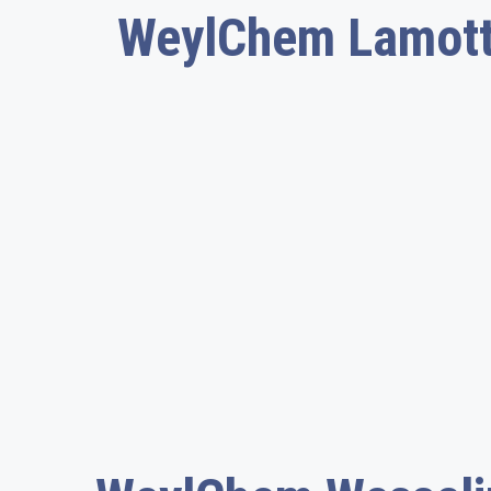
WeylChem Lamot