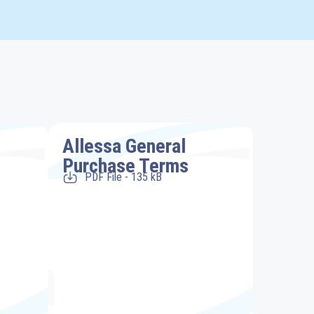
Allessa General
Purchase Terms
PDF File - 135 kB