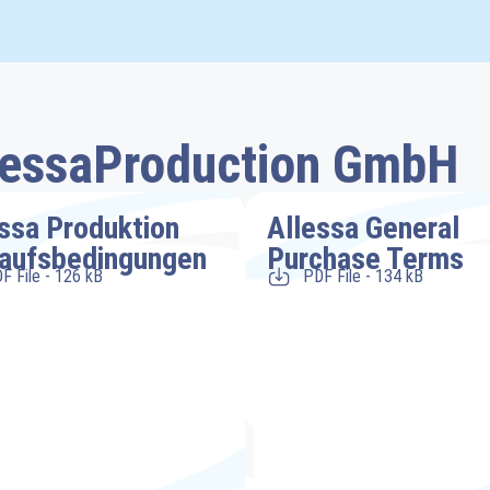
lessaProduction GmbH
ssa Produktion
Allessa General
kaufsbedingungen
Purchase Terms
F File - 126 kB
PDF File - 134 kB