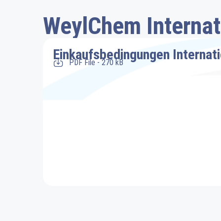
WeylChem Interna
Einkaufsbedingungen Internat
PDF File - 270 kB