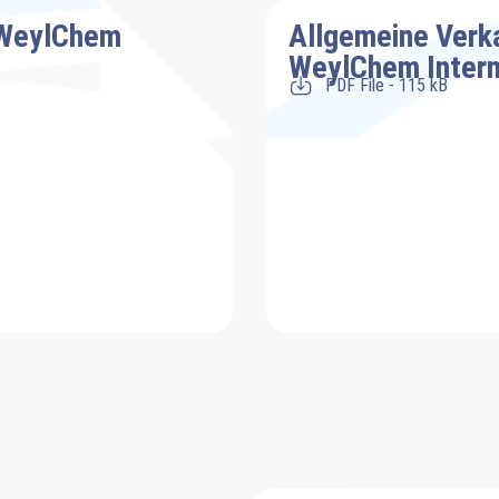
f WeylChem
Allgemeine Verk
WeylChem Inter
PDF File - 115 kB