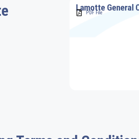
te
Lamotte General C
PDF File