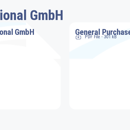
tional GmbH
ional GmbH
General Purchas
PDF File - 301 kB