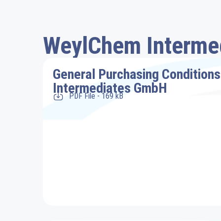
WeylChem Interme
General Purchasing Condition
Intermediates GmbH
PDF File - 169 kB