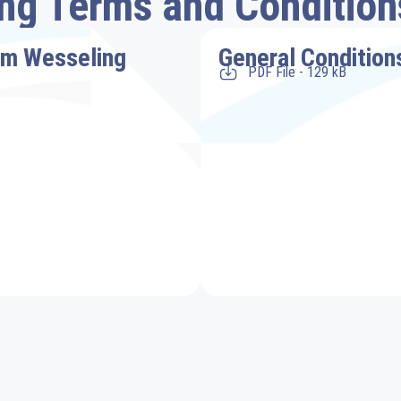
g Terms and Condition
em Wesseling
General Conditio
PDF File - 129 kB