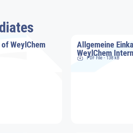
diates
s of WeylChem
Allgemeine Eink
WeylChem Inter
PDF File - 138 kB